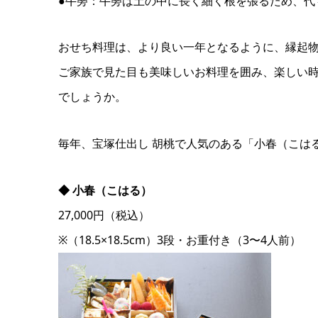
●牛蒡：牛蒡は土の中に長く細く根を張るため、代
おせち料理は、より良い一年となるように、縁起
ご家族で見た目も美味しいお料理を囲み、楽しい
でしょうか。
毎年、宝塚仕出し 胡桃で人気のある「小春（こは
◆ 小春（こはる）
27,000円（税込）
※（18.5×18.5cm）3段・お重付き（3〜4人前）