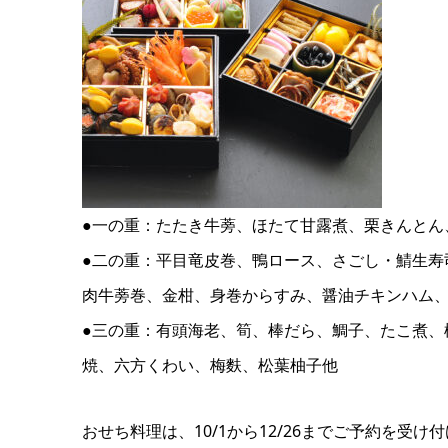
●一の重：たたき牛蒡、ほたて甘露煮、栗きんとん
●二の重：平目竜皮巻、鴨ロース、さごし・鯖生寿
肉牛蒡巻、金柑、身巻からすみ、醤油チキンハム
●三の重：有頭海老、筍、棒だら、鯛子、たこ煮、
焼、六方くわい、梅麩、松葉柚子他
おせち料理は、10/1から12/26までご予約を受