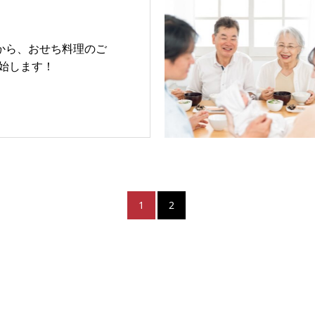
日から、おせち料理のご
始します！
1
2