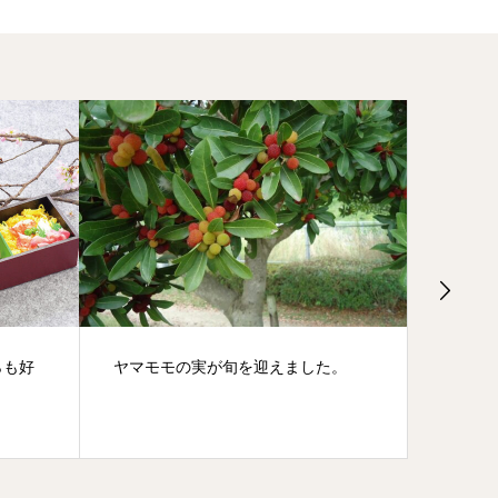
ヤマモモの実が旬を迎えました。
お弁当で迷っ
う」をご注文