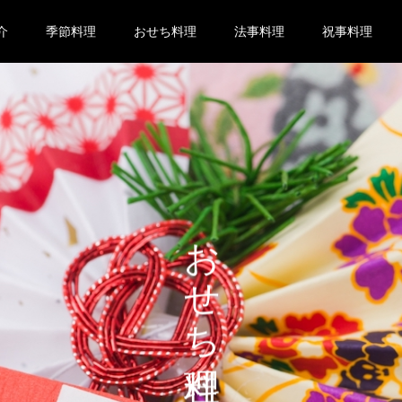
介
季節料理
おせち料理
法事料理
祝事料理
おせち料理