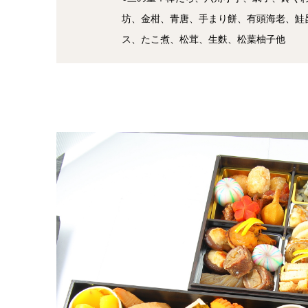
坊、金柑、青唐、手まり餅、有頭海老、鮭
ス、たこ煮、松茸、生麩、松葉柚子他