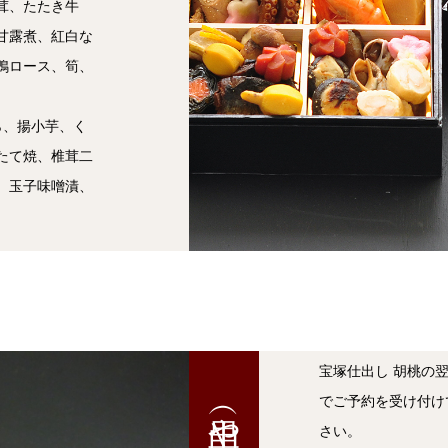
茸、たたき牛
甘露煮、紅白な
鴨ロース、筍、
ら、揚小芋、く
たて焼、椎茸二
、玉子味噌漬、
宝塚仕出し 胡桃の翌
でご予約を受け付け
さい。