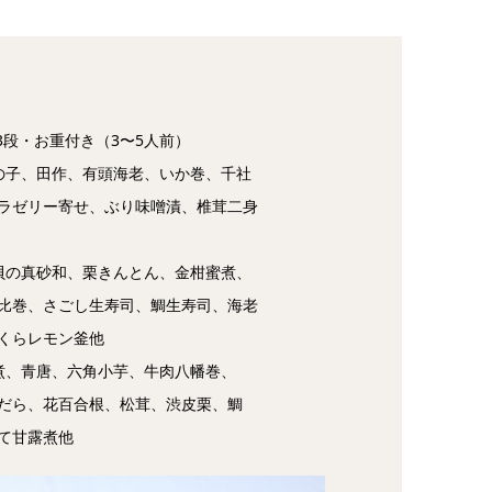
cm）3段・お重付き（3〜5人前）
の子、田作、有頭海老、いか巻、千社
ラゼリー寄せ、ぶり味噌漬、椎茸二身
貝の真砂和、栗きんとん、金柑蜜煮、
比巻、さごし生寿司、鯛生寿司、海老
くらレモン釜他
煮、青唐、六角小芋、牛肉八幡巻、
だら、花百合根、松茸、渋皮栗、鯛
て甘露煮他