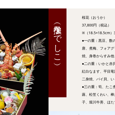
桜花（おうか）
撫子（なでしこ）
37,800円（税込）
※（18.5×18.5
●一の重：黒豆、数
唐、煮梅、フォアグ
焼、身巻からすみ他
●二の重：いかと赤
紅白なます、平目竜
二身焼、バイ貝、い
●三の重：筍、たこ
蕗、松笠くわい、棒
子、堀川牛蒡、ほた