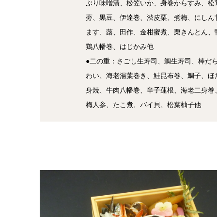
ぶり味噌漬、松笠いか、身巻からすみ、松
蒡、黒豆、伊達巻、渋皮栗、煮梅、にしん
ます、蕗、田作、金柑蜜煮、栗きんとん、
鶏八幡巻、はじかみ他
●二の重：さごし生寿司、鯛生寿司、棒だ
わい、海老湯葉巻き、鮭昆布巻、鯛子、ほ
身焼、牛肉八幡巻、辛子蓮根、海老二身巻
梅人参、たこ煮、バイ貝、松葉柚子他