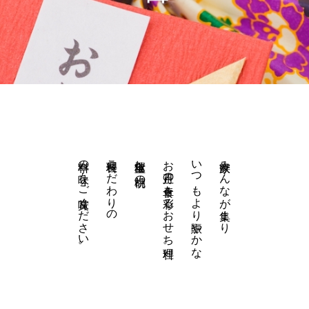
料亭の味をご賞味ください。
料理長こだわりの
宝塚仕出し 胡桃の
お正月の食卓を彩るおせち料理。
いつもより賑やかな
家族みんなが集まり