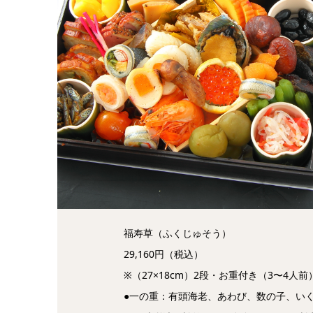
福寿草（ふくじゅそう）
29,160円（税込）
※（27×18cm）2段・お重付き（3〜4人前
●一の重：有頭海老、あわび、数の子、い