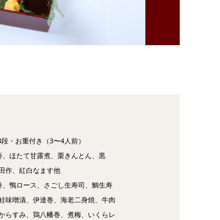
cm）3段・お重付き（3〜4人前）
蒡、ほたて甘露煮、栗きんとん、黒
田作、紅白なます他
巻、鴨ロース、さごし生寿司、鯛生寿
鮭味噌漬、伊達巻、海老二身焼、牛肉
からすみ、鶏八幡巻、煮梅、いくらレ