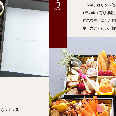
モン釜、はじかみ他
●三の重：有頭海老
鮭昆布巻、にしん甘
焼、六方くわい、梅
）
くらレモン釜、