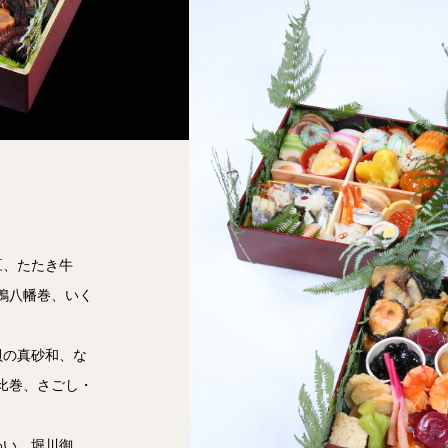
）
豆、たたき牛
鴨八幡巻、いく
貝の真砂和、な
比巻、さごし・
わい、堀川御