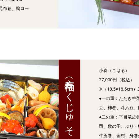
昆布巻、鴨ロー
小春（こはる）
福寿草（ふくじゅそう）
27,000円（税込）
※（18.5×18.5
●一の重：たたき牛
豆、柿巻、斗六豆、
●二の重：平目竜皮
司、数の子、ぶり・
牛蒡巻、金柑、身巻