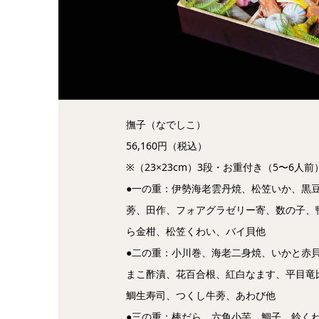
撫子（なでしこ）
56,160円（税込）
※（23×23cm）3段・お重付き（5〜6人前
●一の重：伊勢海老雲丹焼、松笠いか、黒
蒡、田作、フォアグラゼリー寄、数の子、
ら金柑、松笠くわい、バイ貝他
●二の重：小川巻、海老二身焼、いかと赤
まこ酢漬、花百合根、紅白なます、平目竜
鯛生寿司、つくし牛蒡、あわび他
●三の重：棒だら、六角小芋、鯛子、鈴く