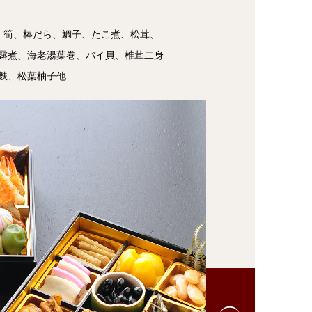
、筍、棒だら、鯛子、たこ煮、松茸、
露煮、海老湯葉巻、バイ貝、椎茸二身
麩、松葉柚子他